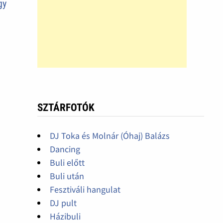
gy
SZTÁRFOTÓK
DJ Toka és Molnár (Óhaj) Balázs
Dancing
Buli előtt
Buli után
Fesztiváli hangulat
DJ pult
Házibuli