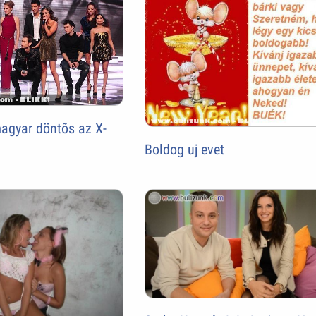
agyar döntõs az X-
Boldog uj evet