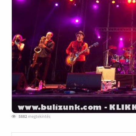
5882
megtekintés