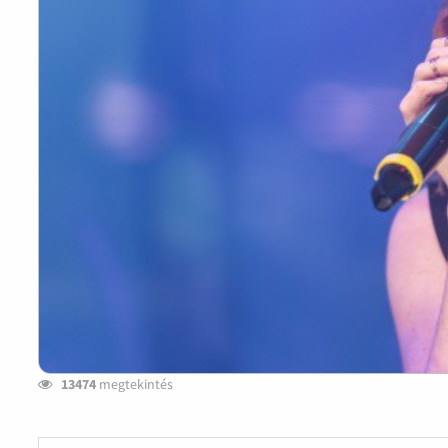
13474
megtekintés