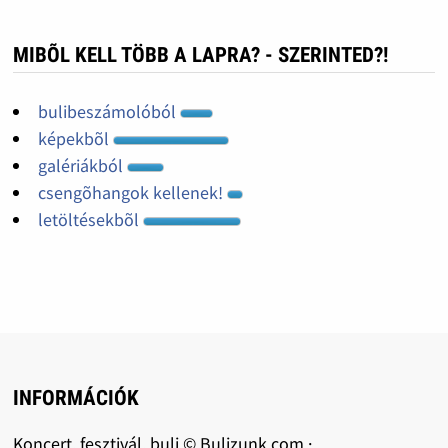
MIBÕL KELL TÖBB A LAPRA? - SZERINTED?!
bulibeszámolóból
képekbõl
galériákból
csengõhangok kellenek!
letöltésekbõl
INFORMÁCIÓK
Koncert, fesztivál, buli © Bulizunk.com ·