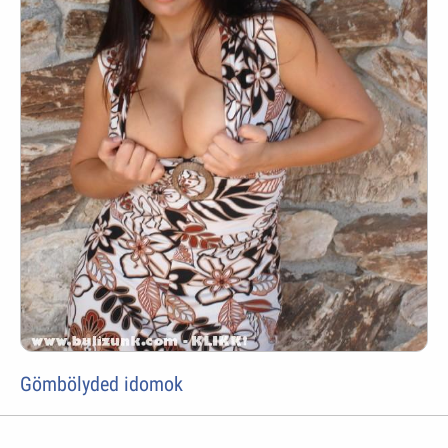
Gömbölyded idomok