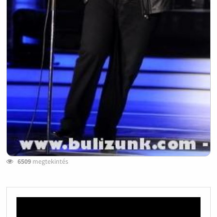
6509
megtekintés