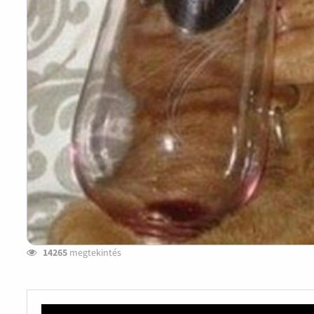
14265
megtekintés