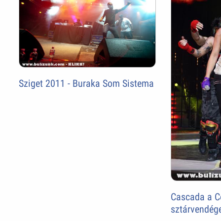
Sziget 2011 - Buraka Som Sistema
Cascada a C
sztárvendég