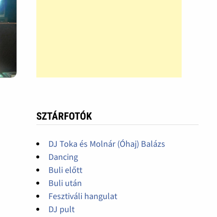
SZTÁRFOTÓK
DJ Toka és Molnár (Óhaj) Balázs
Dancing
Buli előtt
Buli után
Fesztiváli hangulat
DJ pult