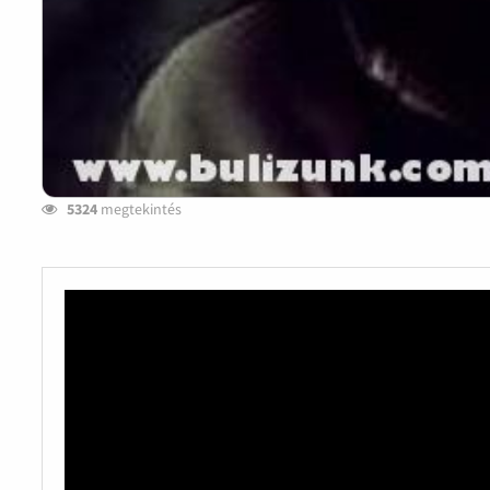
5324
megtekintés