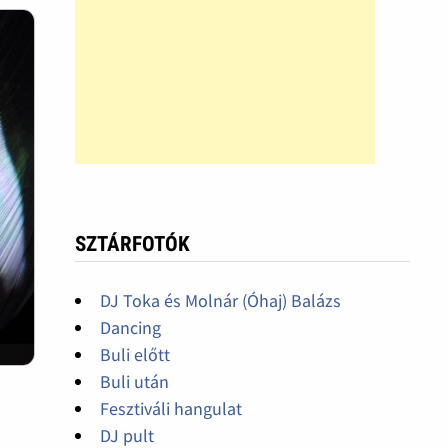
SZTÁRFOTÓK
DJ Toka és Molnár (Óhaj) Balázs
Dancing
Buli előtt
Buli után
Fesztiváli hangulat
DJ pult