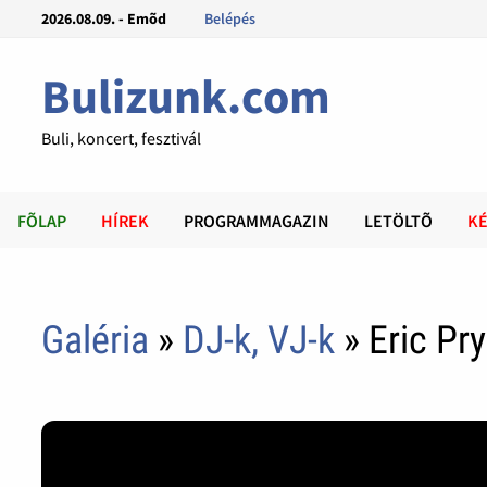
2026.08.09. - Emõd
Belépés
Bulizunk.com
Buli, koncert, fesztivál
FÕLAP
HÍREK
PROGRAMMAGAZIN
LETÖLTÕ
KÉ
Galéria
»
DJ-k, VJ-k
» Eric Pr