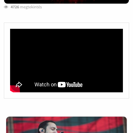
4726
megtekintés