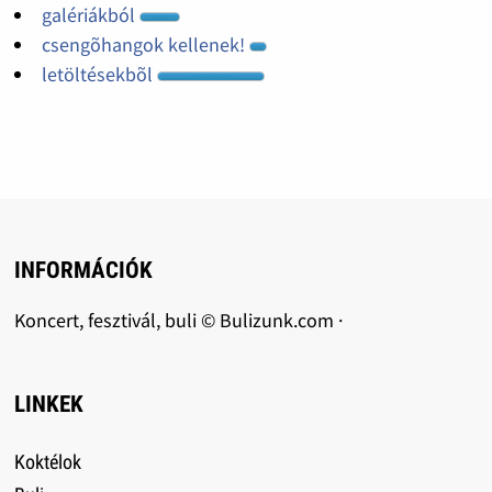
galériákból
csengõhangok kellenek!
letöltésekbõl
INFORMÁCIÓK
Koncert, fesztivál, buli © Bulizunk.com ·
LINKEK
Koktélok