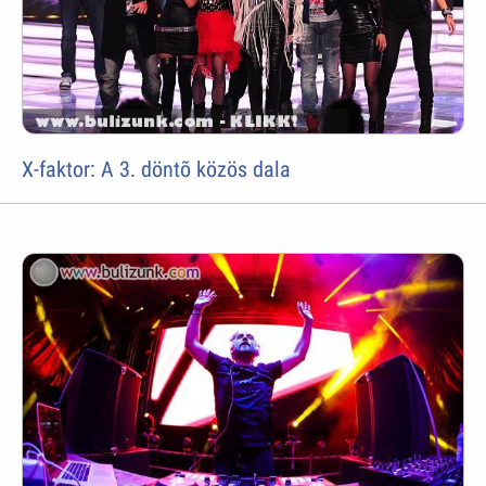
X-faktor: A 3. döntõ közös dala