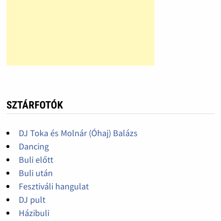
SZTÁRFOTÓK
DJ Toka és Molnár (Óhaj) Balázs
Dancing
Buli előtt
Buli után
Fesztiváli hangulat
DJ pult
Házibuli