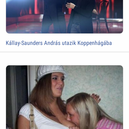
Kállay-Saunders András utazik Koppenhágába