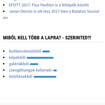
EFOTT 2017: Flux Pavilion is a fellépők között
Jason Derulo is ott lesz 2017-ben a Balaton Sound-
on
MIBÕL KELL TÖBB A LAPRA? - SZERINTED?!
bulibeszámolóból
képekbõl
galériákból
csengõhangok kellenek!
letöltésekbõl