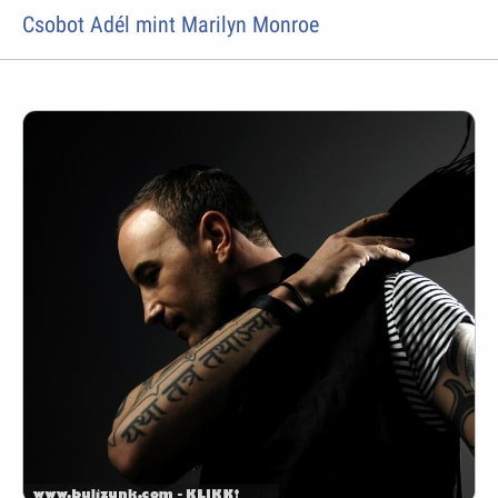
Csobot Adél mint Marilyn Monroe