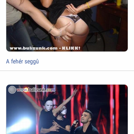
A fehér seggû