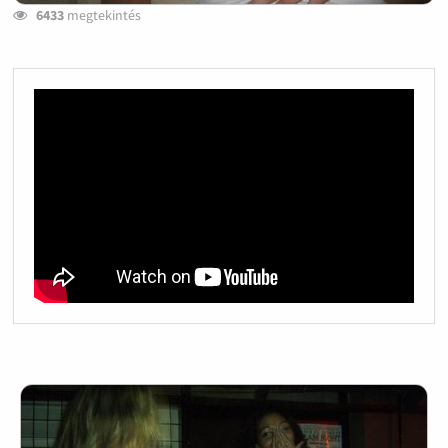
6433
megtekintés