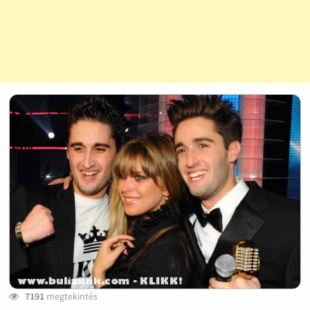
7191
megtekintés