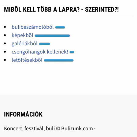
MIBÕL KELL TÖBB A LAPRA? - SZERINTED?!
bulibeszámolóból
képekbõl
galériákból
csengõhangok kellenek!
letöltésekbõl
INFORMÁCIÓK
Koncert, fesztivál, buli © Bulizunk.com ·