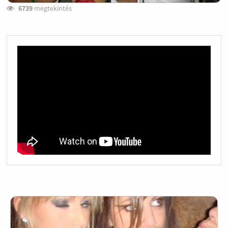
6739
megtekintés