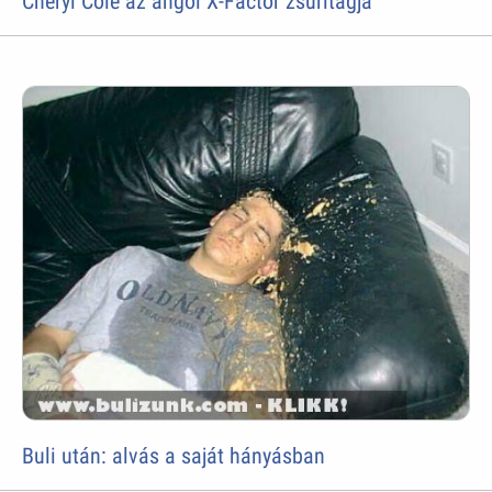
Cheryl Cole az angol X-Factor zsüritagja
Buli után: alvás a saját hányásban