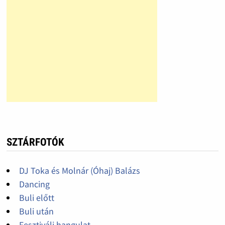
SZTÁRFOTÓK
DJ Toka és Molnár (Óhaj) Balázs
Dancing
Buli előtt
Buli után
Fesztiváli hangulat