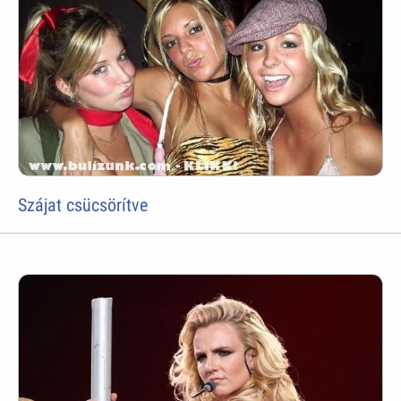
Szájat csücsörítve