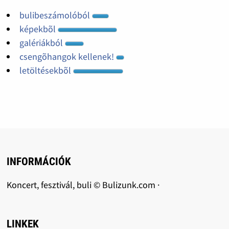
bulibeszámolóból
képekbõl
galériákból
csengõhangok kellenek!
letöltésekbõl
INFORMÁCIÓK
Koncert, fesztivál, buli © Bulizunk.com ·
LINKEK