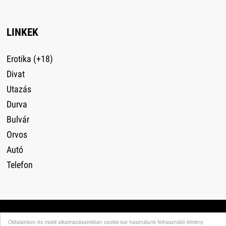
LINKEK
Erotika (+18)
Divat
Utazás
Durva
Bulvár
Orvos
Autó
Telefon
Impresszum
·
Adatvédelem
·
Médiaajánlat
·
Oldalainkon és mobil alkalmazásainkban cookie-kat használunk felhasználói élmény