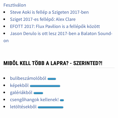
Fesztiválon
Steve Aoki is fellép a Szigeten 2017-ben
Sziget 2017-es fellépő: Alex Clare
EFOTT 2017: Flux Pavilion is a fellépők között
Jason Derulo is ott lesz 2017-ben a Balaton Sound-
on
MIBÕL KELL TÖBB A LAPRA? - SZERINTED?!
bulibeszámolóból
képekbõl
galériákból
csengõhangok kellenek!
letöltésekbõl