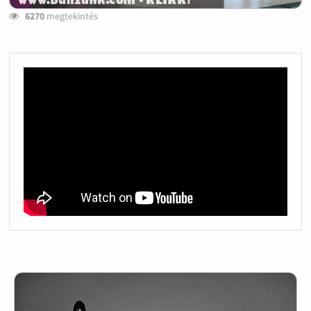
6270
megtekintés