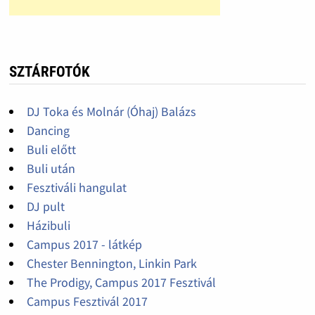
SZTÁRFOTÓK
DJ Toka és Molnár (Óhaj) Balázs
Dancing
Buli előtt
Buli után
Fesztiváli hangulat
DJ pult
Házibuli
Campus 2017 - látkép
Chester Bennington, Linkin Park
The Prodigy, Campus 2017 Fesztivál
Campus Fesztivál 2017