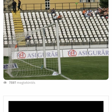
7597
megtekintés