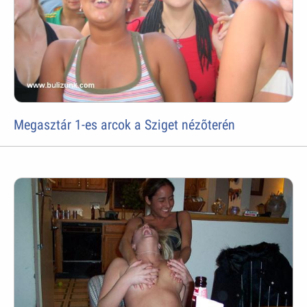
Megasztár 1-es arcok a Sziget nézõterén