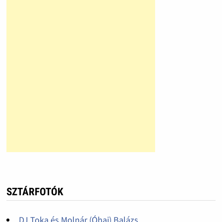
SZTÁRFOTÓK
DJ Toka és Molnár (Óhaj) Balázs