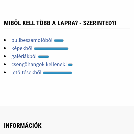
MIBÕL KELL TÖBB A LAPRA? - SZERINTED?!
bulibeszámolóból
képekbõl
galériákból
csengõhangok kellenek!
letöltésekbõl
INFORMÁCIÓK