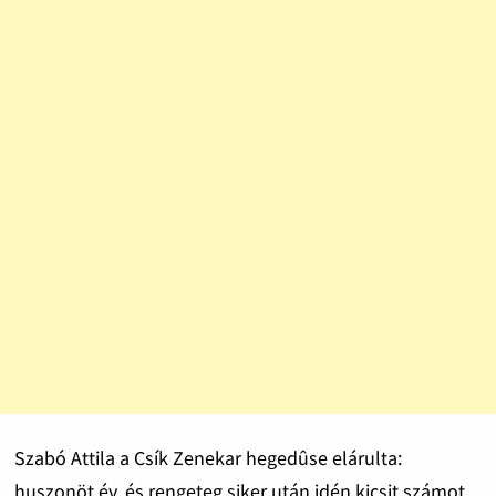
Szabó Attila a Csík Zenekar hegedûse elárulta:
huszonöt év, és rengeteg siker után idén kicsit számot