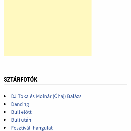
SZTÁRFOTÓK
DJ Toka és Molnár (Óhaj) Balázs
Dancing
Buli előtt
Buli után
Fesztiváli hangulat