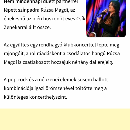
Nem mindennapi duett partnerrel
lépett színpadra Rúzsa Magdi, az
énekesnõ az idén huszonöt éves Csík
Zenekarral állt össze.
Az együttes egy rendhagyó klubkoncerttel lepte meg
rajongóit, ahol ráadásként a csodálatos hangú Rúzsa
Magdi is csatlakozott hozzájuk néhány dal erejéig.
A pop-rock és a népzenei elemek sosem hallott
kombinációja igazi örömzenével töltötte meg a
különleges koncerthelyszínt.