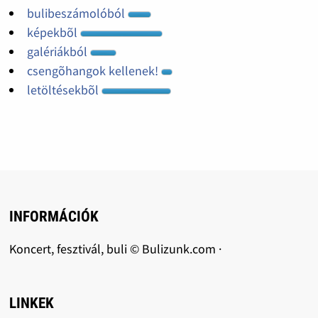
bulibeszámolóból
képekbõl
galériákból
csengõhangok kellenek!
letöltésekbõl
INFORMÁCIÓK
Koncert, fesztivál, buli © Bulizunk.com ·
LINKEK