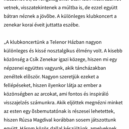
vetnek, visszatekintenek a múltba is, de ezzel együtt
bátran néznek a jövõbe. A különleges klubkoncert a
zenekar korai éveit juttatta eszébe.
„A klubkoncertünk a Telenor Házban nagyon
különleges és kissé nosztalgikus élmény volt. A kisebb
közönség a Csík Zenekar igazi közege, hiszen mi egy
népzenei együttes vagyunk, akik táncházakban
zenéltek elõször. Nagyon szeretjük ezeket a
fellépéseket, hiszen ilyenkor látja az ember a
közönségben az arcokat, ami fontos és inspiráló
visszajelzés számunkra. Akik eljöttek megnézni minket
az esten egy õsbemutatónak is részesei lehetettek,
hiszen Rúzsa Magdival korábban sosem játszottunk
együtt. Három közös dallal készültünk, amelyeknek