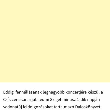
Eddigi fennállásának legnagyobb koncertjére készül a
Csík zenekar: a jubileumi Sziget mínusz 1-dik napján
vadonatúj feldolgozásokat tartalmazó Daloskönyvét