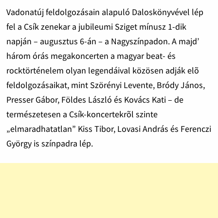
Vadonatúj feldolgozásain alapuló Daloskönyvével lép
fel a Csík zenekar a jubileumi Sziget mínusz 1-dik
napján – augusztus 6-án – a Nagyszínpadon. A majd’
három órás megakoncerten a magyar beat- és
rocktörténelem olyan legendáival közösen adják elõ
feldolgozásaikat, mint Szörényi Levente, Bródy János,
Presser Gábor, Földes László és Kovács Kati – de
természetesen a Csík-koncertekrõl szinte
„elmaradhatatlan” Kiss Tibor, Lovasi András és Ferenczi
György is színpadra lép.