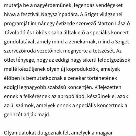
mutatja be a nagyérdemûnek, legendás vendégeket
hívva a fesztivál Nagyszínpadára. A Sziget világzenei
programját immár egy évtizede szervezõ Marton László
Távolodó és Lõkös Csaba álltak elõ a speciális koncert
gondolatával, amely mind a zenekarnak, mind a Sziget
szervezõiroda vezetõinek megnyerte a tetszését. Az
ötlet lényege, hogy az eddigi nagy sikerû feldolgozások
mellé készüljenek olyan új koprodukciók, amelyek
élõben is bemutatkoznak a zenekar történetének
eddigi legnagyobb szabású koncertjén. Kifejezetten
ennek a felkérésnek az apropójából készülnek el azok
az új számok, amelyek ennek a speciális koncertnek a
gerincét adják majd.
Olyan dalokat dolgoznak fel, amelyek a magyar