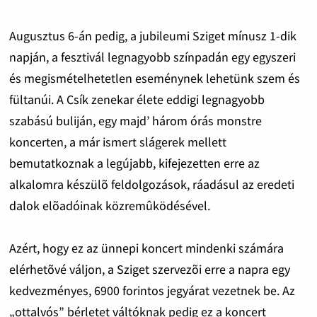
Augusztus 6-án pedig, a jubileumi Sziget mínusz 1-dik
napján, a fesztivál legnagyobb színpadán egy egyszeri
és megismételhetetlen eseménynek lehetünk szem és
fültanúi. A Csík zenekar élete eddigi legnagyobb
szabású buliján, egy majd’ három órás monstre
koncerten, a már ismert slágerek mellett
bemutatkoznak a legújabb, kifejezetten erre az
alkalomra készülõ feldolgozások, ráadásul az eredeti
dalok elõadóinak közremûködésével.
Azért, hogy ez az ünnepi koncert mindenki számára
elérhetõvé váljon, a Sziget szervezõi erre a napra egy
kedvezményes, 6900 forintos jegyárat vezetnek be. Az
„ottalvós” bérletet váltóknak pedig ez a koncert