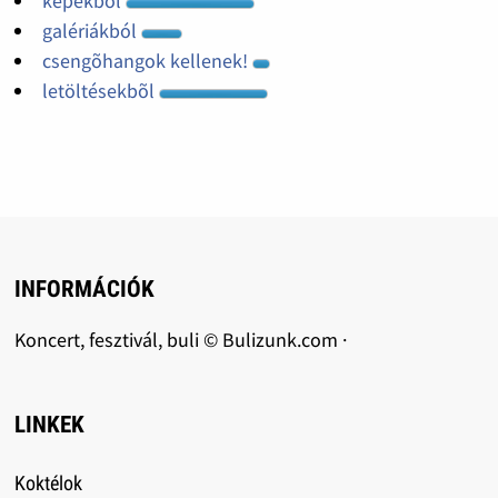
képekbõl
galériákból
csengõhangok kellenek!
letöltésekbõl
INFORMÁCIÓK
Koncert, fesztivál, buli © Bulizunk.com ·
LINKEK
Koktélok