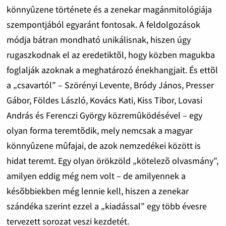
könnyûzene története és a zenekar magánmitológiája
szempontjából egyaránt fontosak. A feldolgozások
módja bátran mondható unikálisnak, hiszen úgy
rugaszkodnak el az eredetiktõl, hogy közben magukba
foglalják azoknak a meghatározó énekhangjait. És ettõl
a „csavartól” – Szörényi Levente, Bródy János, Presser
Gábor, Földes László, Kovács Kati, Kiss Tibor, Lovasi
András és Ferenczi György közremûködésével – egy
olyan forma teremtõdik, mely nemcsak a magyar
könnyûzene mûfajai, de azok nemzedékei között is
hidat teremt. Egy olyan örökzöld „kötelezõ olvasmány”,
amilyen eddig még nem volt – de amilyennek a
késõbbiekben még lennie kell, hiszen a zenekar
szándéka szerint ezzel a „kiadással” egy több évesre
tervezett sorozat veszi kezdetét.