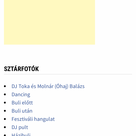
SZTÁRFOTÓK
DJ Toka és Molnár (Óhaj) Balázs
Dancing
Buli előtt
Buli után
Fesztiváli hangulat
DJ pult
Házibuli