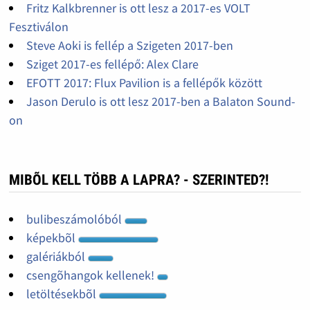
Fritz Kalkbrenner is ott lesz a 2017-es VOLT
Fesztiválon
Steve Aoki is fellép a Szigeten 2017-ben
Sziget 2017-es fellépő: Alex Clare
EFOTT 2017: Flux Pavilion is a fellépők között
Jason Derulo is ott lesz 2017-ben a Balaton Sound-
on
MIBÕL KELL TÖBB A LAPRA? - SZERINTED?!
bulibeszámolóból
képekbõl
galériákból
csengõhangok kellenek!
letöltésekbõl