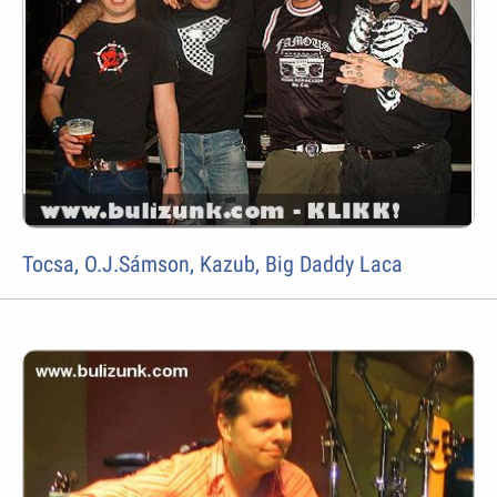
Tocsa, O.J.Sámson, Kazub, Big Daddy Laca