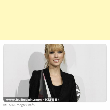
5861
megtekintés