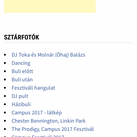
SZTÁRFOTÓK
DJ Toka és Molnár (Óhaj) Balázs
Dancing
Buli előtt
Buli után
Fesztiváli hangulat
DJ pult
Házibuli
Campus 2017 - látkép
Chester Bennington, Linkin Park
The Prodigy, Campus 2017 Fesztivál