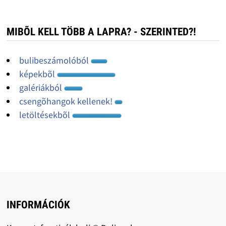
MIBÕL KELL TÖBB A LAPRA? - SZERINTED?!
bulibeszámolóból
képekbõl
galériákból
csengõhangok kellenek!
letöltésekbõl
INFORMÁCIÓK