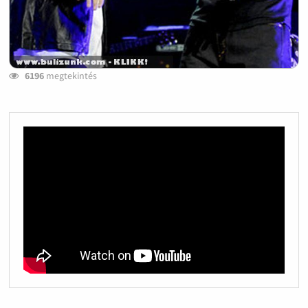
6196
megtekintés