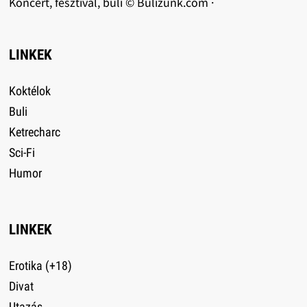
Koncert, fesztivál, buli © Bulizunk.com ·
LINKEK
Koktélok
Buli
Ketrecharc
Sci-Fi
Humor
LINKEK
Erotika (+18)
Divat
Utazás