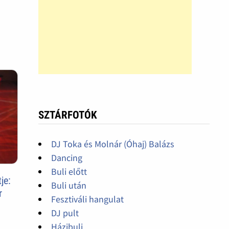
SZTÁRFOTÓK
DJ Toka és Molnár (Óhaj) Balázs
Dancing
Buli előtt
je:
Buli után
r
Fesztiváli hangulat
DJ pult
Házibuli