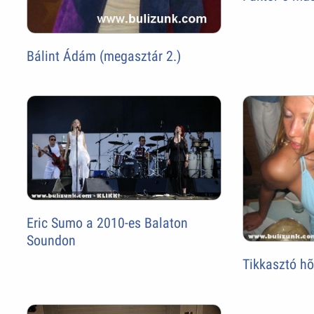
Bálint Ádám (megasztár 2.)
Eric Sumo a 2010-es Balaton
Soundon
Tikkasztó h