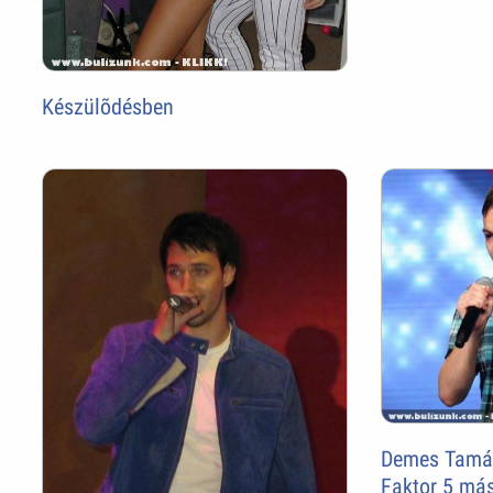
Készülõdésben
Demes Tamás 
Faktor 5 más