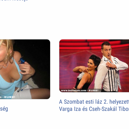
A Szombat esti láz 2. helyezett
õség
Varga Iza és Cseh-Szakál Tibo