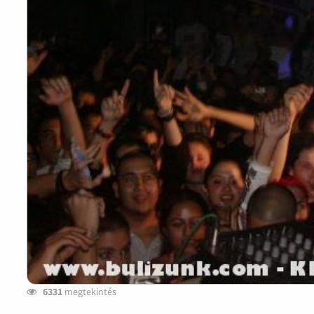
6331
megtekintés