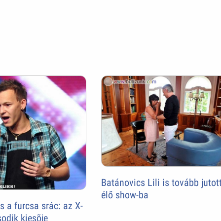
Batánovics Lili is tovább jutot
élő show-ba
a furcsa srác: az X-
odik kiesõje