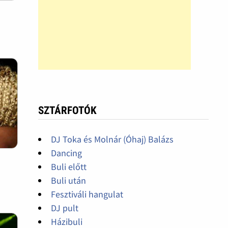
SZTÁRFOTÓK
DJ Toka és Molnár (Óhaj) Balázs
Dancing
Buli előtt
Buli után
Fesztiváli hangulat
DJ pult
Házibuli