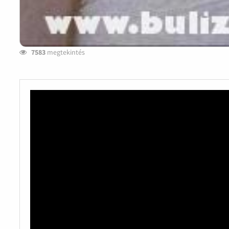
7583
megtekintés