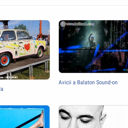
Avicii a Balaton Sound-on
da