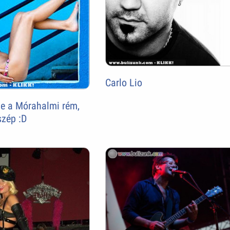
Carlo Lio
e a Mórahalmi rém,
szép :D