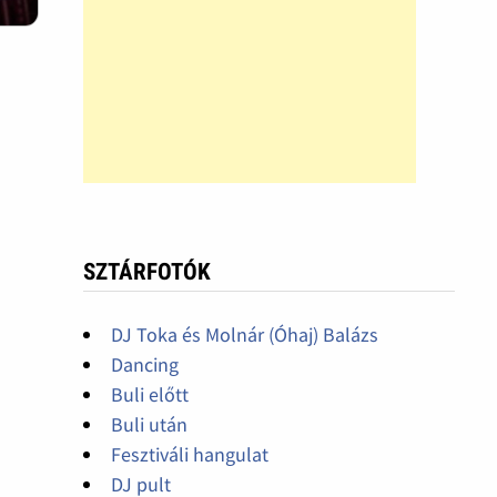
SZTÁRFOTÓK
DJ Toka és Molnár (Óhaj) Balázs
Dancing
Buli előtt
Buli után
Fesztiváli hangulat
DJ pult