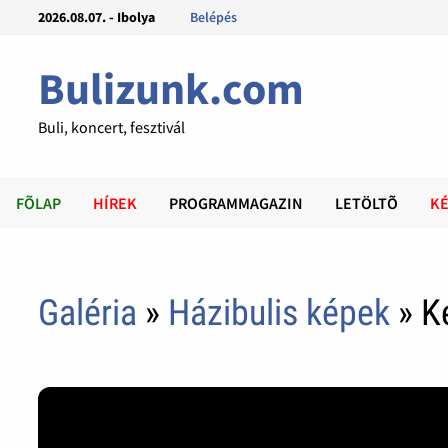
2026.08.07. - Ibolya
Belépés
Bulizunk.com
Buli, koncert, fesztivál
FÕLAP
HÍREK
PROGRAMMAGAZIN
LETÖLTÕ
KÉ
Galéria
»
Házibulis képek
» Ké