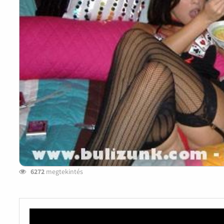
6272
megtekintés