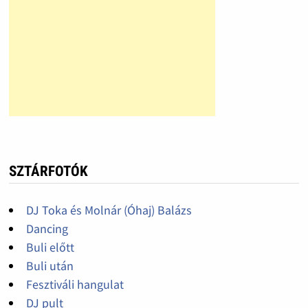
SZTÁRFOTÓK
DJ Toka és Molnár (Óhaj) Balázs
Dancing
Buli előtt
Buli után
Fesztiváli hangulat
DJ pult