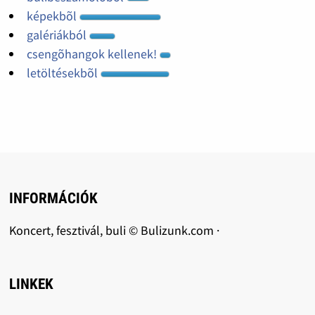
képekbõl
galériákból
csengõhangok kellenek!
letöltésekbõl
INFORMÁCIÓK
Koncert, fesztivál, buli © Bulizunk.com ·
LINKEK