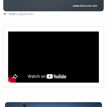
7510
megtekintés