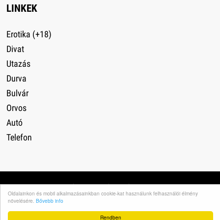
LINKEK
Erotika (+18)
Divat
Utazás
Durva
Bulvár
Orvos
Autó
Telefon
Impresszum
·
Adatvédelem
·
Médiaajánlat
·
Oldalainkon és mobil alkalmazásainkban cookie-kat használunk felhasználói élmény
növelésére.
Bővebb info
Rendben