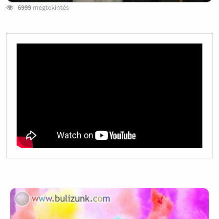
6999
megtekintés