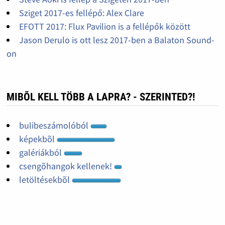
Sziget 2017-es fellépő: Alex Clare
EFOTT 2017: Flux Pavilion is a fellépők között
Jason Derulo is ott lesz 2017-ben a Balaton Sound-
on
MIBÕL KELL TÖBB A LAPRA? - SZERINTED?!
bulibeszámolóból
képekbõl
galériákból
csengõhangok kellenek!
letöltésekbõl