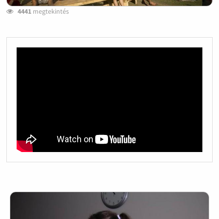
4441
megtekintés