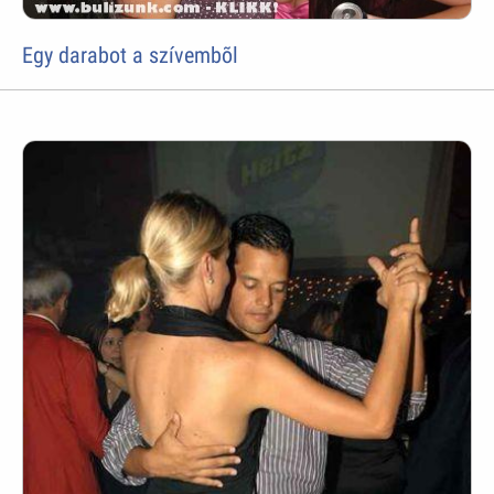
Egy darabot a szívembõl