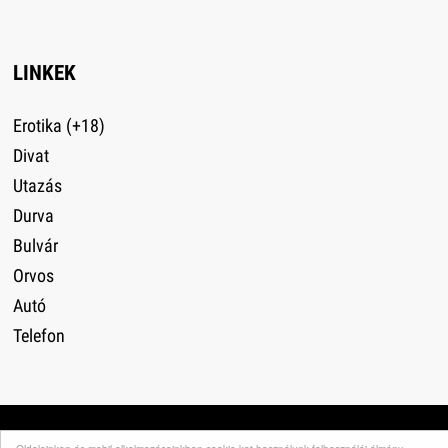
LINKEK
Erotika (+18)
Divat
Utazás
Durva
Bulvár
Orvos
Autó
Telefon
Impresszum
·
Adatvédelem
·
Médiaajánlat
·