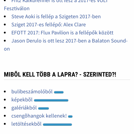
Fritz Kalkbrenner is ott lesz a 2017-es VOLT
Fesztiválon
Steve Aoki is fellép a Szigeten 2017-ben
Sziget 2017-es fellépő: Alex Clare
EFOTT 2017: Flux Pavilion is a fellépők között
Jason Derulo is ott lesz 2017-ben a Balaton Sound-
on
MIBÕL KELL TÖBB A LAPRA? - SZERINTED?!
bulibeszámolóból
képekbõl
galériákból
csengõhangok kellenek!
letöltésekbõl