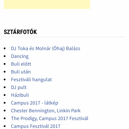
SZTÁRFOTÓK
DJ Toka és Molnár (Óhaj) Balázs
Dancing
Buli előtt
Buli után
Fesztiváli hangulat
DJ pult
Házibuli
Campus 2017 - látkép
Chester Bennington, Linkin Park
The Prodigy, Campus 2017 Fesztivál
Campus Fesztivál 2017