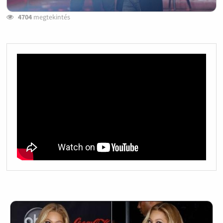
4704
megtekintés