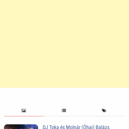
DJ Toka és Molnár (Óhaj) Balázs