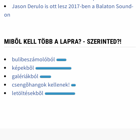
Jason Derulo is ott lesz 2017-ben a Balaton Sound-
on
MIBÕL KELL TÖBB A LAPRA? - SZERINTED?!
bulibeszámolóból
képekbõl
galériákból
csengõhangok kellenek!
letöltésekbõl