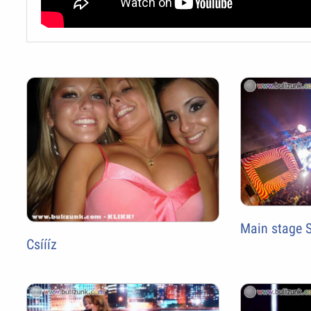
Main stage 
Csíííz