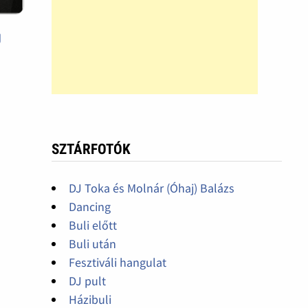
g
SZTÁRFOTÓK
DJ Toka és Molnár (Óhaj) Balázs
Dancing
Buli előtt
Buli után
Fesztiváli hangulat
DJ pult
Házibuli