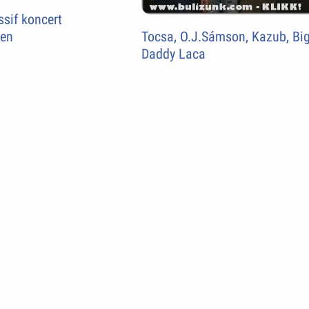
sif koncert
Tocsa, O.J.Sámson, Kazub, Bi
yen
Daddy Laca