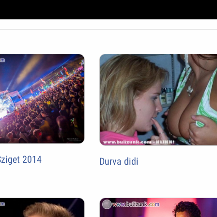
Sziget 2014
Durva didi