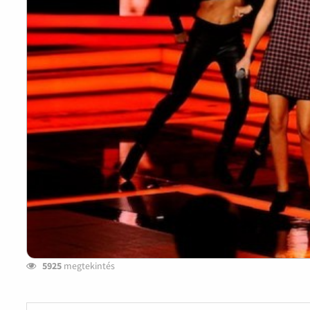
5925
megtekintés