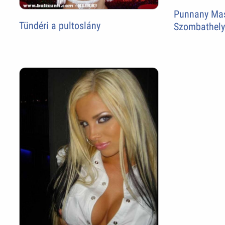
Punnany Mas
Tündéri a pultoslány
Szombathel