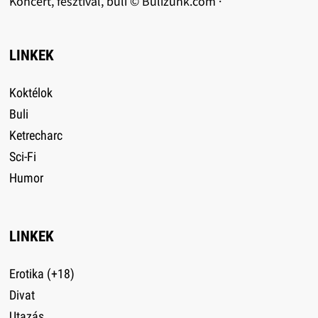
Koncert, fesztivál, buli © Bulizunk.com ·
LINKEK
Koktélok
Buli
Ketrecharc
Sci-Fi
Humor
LINKEK
Erotika (+18)
Divat
Utazás