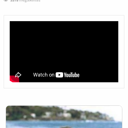
5378
megtekintés