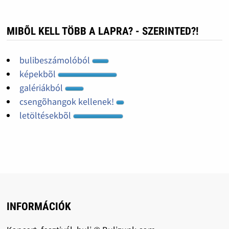
MIBÕL KELL TÖBB A LAPRA? - SZERINTED?!
bulibeszámolóból
képekbõl
galériákból
csengõhangok kellenek!
letöltésekbõl
INFORMÁCIÓK