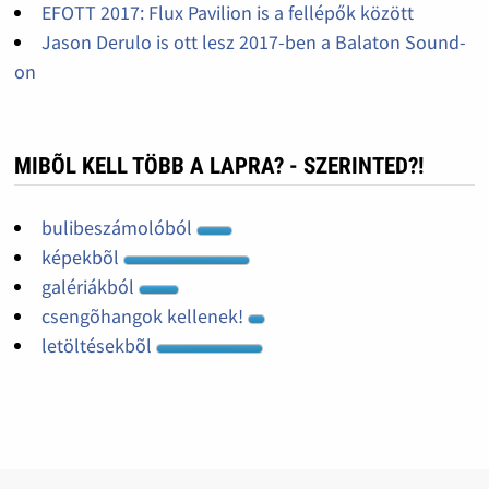
EFOTT 2017: Flux Pavilion is a fellépők között
Jason Derulo is ott lesz 2017-ben a Balaton Sound-
on
MIBÕL KELL TÖBB A LAPRA? - SZERINTED?!
bulibeszámolóból
képekbõl
galériákból
csengõhangok kellenek!
letöltésekbõl