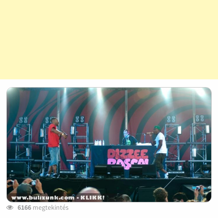
6166
megtekintés