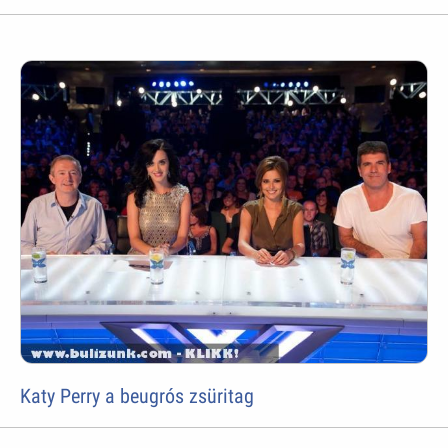
Katy Perry a beugrós zsüritag