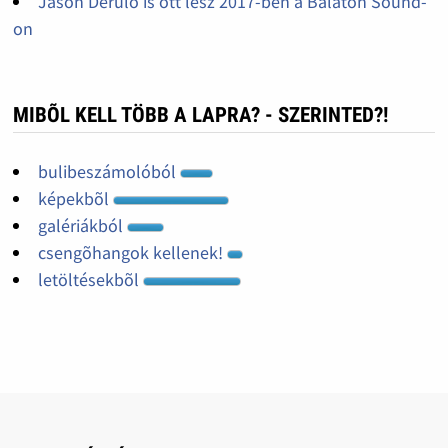
Jason Derulo is ott lesz 2017-ben a Balaton Sound-
on
MIBÕL KELL TÖBB A LAPRA? - SZERINTED?!
bulibeszámolóból
képekbõl
galériákból
csengõhangok kellenek!
letöltésekbõl