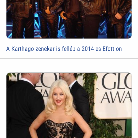
A Karthago zenekar is fellép a 2014-es Efott-on