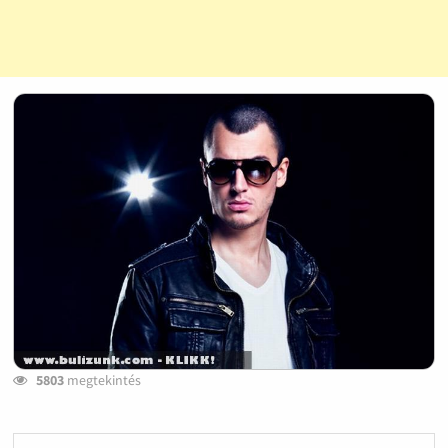
5803
megtekintés