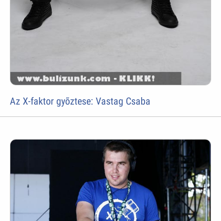
Az X-faktor gyõztese: Vastag Csaba