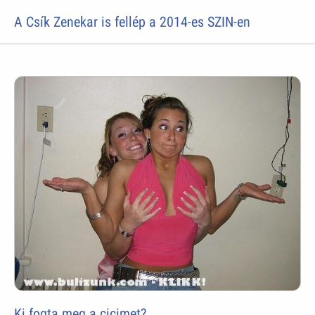
A Csík Zenekar is fellép a 2014-es SZIN-en
Ki fogta meg a cicimet?