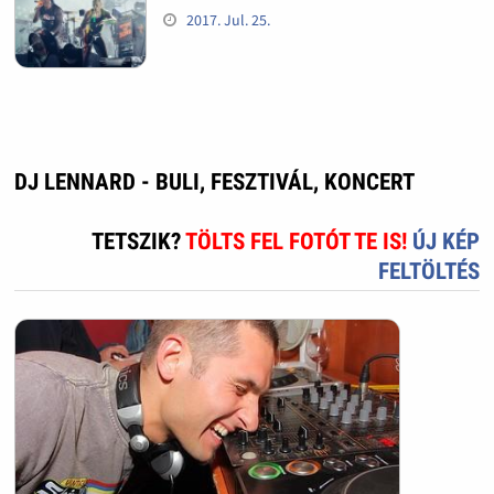
2017. Jul. 25.
DJ LENNARD - BULI, FESZTIVÁL, KONCERT
TETSZIK?
TÖLTS FEL FOTÓT TE IS!
ÚJ KÉP
FELTÖLTÉS